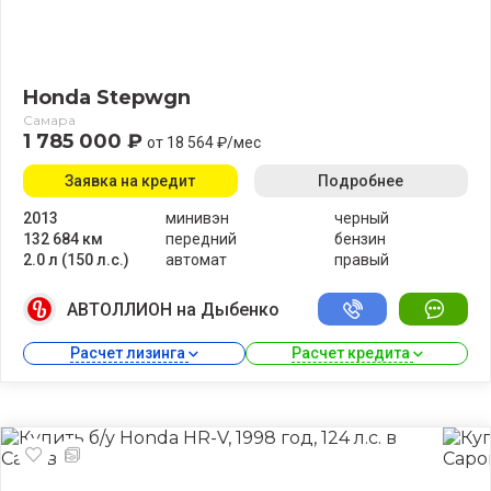
Honda Stepwgn
Самара
1 785 000 ₽
от 18 564 ₽/мес
Заявка на кредит
Подробнее
2013
минивэн
черный
132 684 км
передний
бензин
2.0 л (150 л.с.)
автомат
правый
АВТОЛЛИОН на Дыбенко
Расчет лизинга 
Расчет кредита 