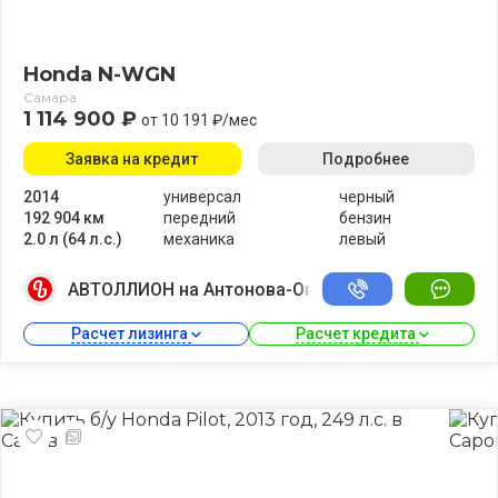
Honda N-WGN
Самара
1 114 900 ₽
от 10 191 ₽/мес
Заявка на кредит
Подробнее
2014
универсал
черный
192 904 км
передний
бензин
2.0 л (64 л.с.)
механика
левый
АВТОЛЛИОН на Антонова-Овсеенко
Расчет лизинга 
Расчет кредита 