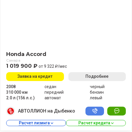
Honda Accord
Самара
1 019 900 ₽
от 9 322 ₽/мес
Заявка на кредит
Подробнее
2008
седан
черный
310 000 км
передний
бензин
2.0 л (156 л.с.)
автомат
левый
АВТОЛЛИОН на Дыбенко
Расчет лизинга 
Расчет кредита 