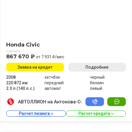
Honda Civic
Самара
867 670 ₽
от 7 931 ₽/мес
Заявка на кредит
Подробнее
2008
хетчбэк
черный
220 872 км
передний
бензин
2.0 л (140 л.с.)
автомат
левый
АВТОЛЛИОН на Антонова-Овсеенко
Расчет лизинга 
Расчет кредита 