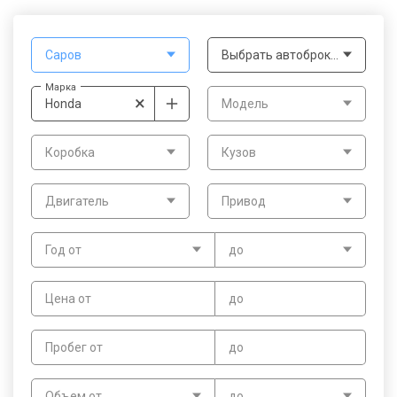
Саров
Выбрать автоброкера
Марка
×
Honda
Модель
Коробка
Кузов
Двигатель
Привод
Год от
до
Цена от
до
Пробег от
до
Объем от
до