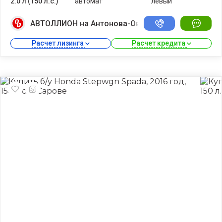
2.0 л (150 л.с.)
автомат
левый
АВТОЛЛИОН на Антонова-Овсеенко
Расчет лизинга 
Расчет кредита 