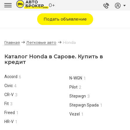
0+
Подать объявление
Главная
Легковые авто
Honda
Каталог Honda в Сарове. Купить в
кредит
Accord
6
N-WGN
1
Civic
4
Pilot
2
CR-V
3
Stepwgn
3
Fit
3
Stepwgn Spada
1
Freed
1
Vezel
1
HR-V
1