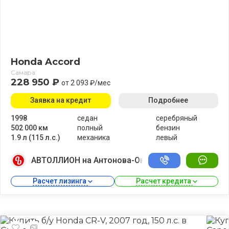
Honda Accord
Самара
228 950 ₽
от 2 093 ₽/мес
Заявка на кредит
Подробнее
1998
седан
серебряный
502 000 км
полный
бензин
1.9 л (115 л.с.)
механика
левый
АВТОЛЛИОН на Антонова-Овсеенко
Расчет лизинга 
Расчет кредита 