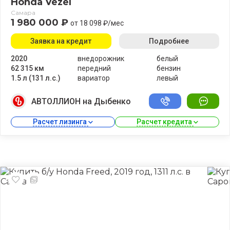
Honda Vezel
Самара
1 980 000 ₽
от 18 098 ₽/мес
Заявка на кредит
Подробнее
2020
внедорожник
белый
62 315 км
передний
бензин
1.5 л (131 л.с.)
вариатор
левый
АВТОЛЛИОН на Дыбенко
Расчет лизинга 
Расчет кредита 