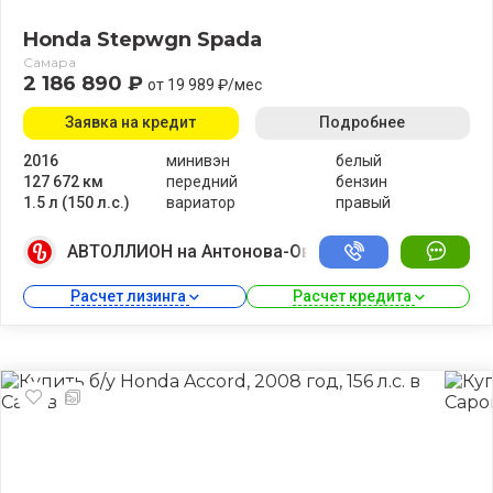
Honda Stepwgn Spada
Самара
2 186 890 ₽
от 19 989 ₽/мес
Заявка на кредит
Подробнее
2016
минивэн
белый
127 672 км
передний
бензин
1.5 л (150 л.с.)
вариатор
правый
АВТОЛЛИОН на Антонова-Овсеенко
Расчет лизинга 
Расчет кредита 