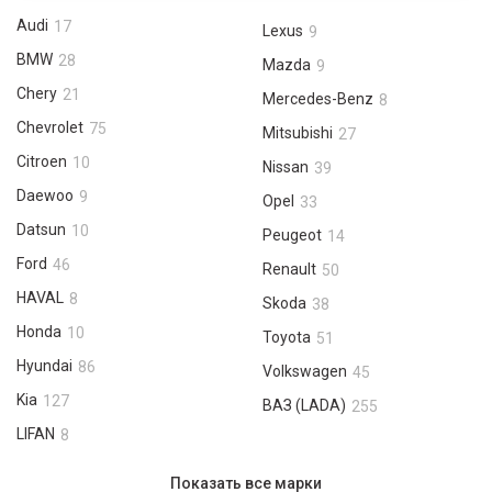
Audi
17
Lexus
9
BMW
28
Mazda
9
Chery
21
Mercedes-Benz
8
Chevrolet
75
Mitsubishi
27
Citroen
10
Nissan
39
Daewoo
9
Opel
33
Datsun
10
Peugeot
14
Ford
46
Renault
50
HAVAL
8
Skoda
38
Honda
10
Toyota
51
Hyundai
86
Volkswagen
45
Kia
127
ВАЗ (LADA)
255
LIFAN
8
Показать все марки