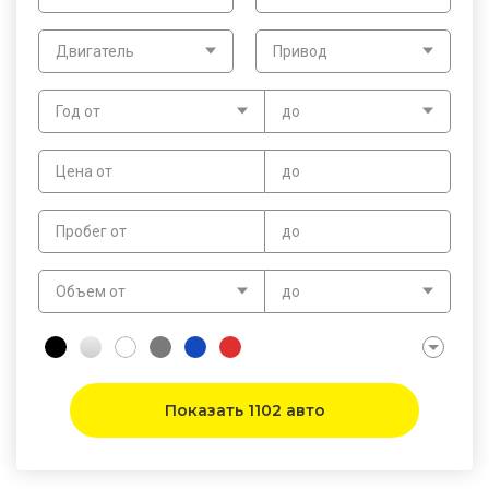
Двигатель
Привод
Год от
до
Цена от
до
Пробег от
до
Объем от
до
Показать 1102 авто