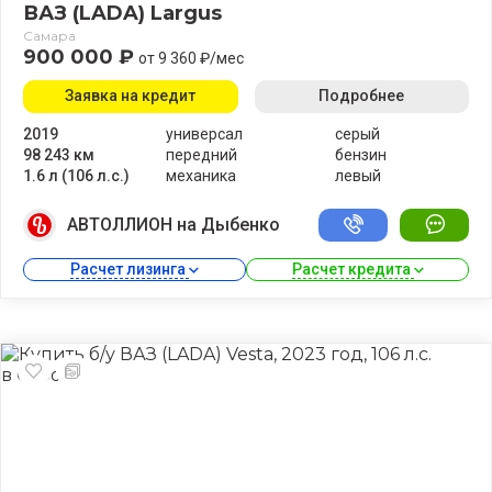
ВАЗ (LADA) Largus
Самара
900 000 ₽
от 9 360 ₽/мес
Заявка на кредит
Подробнее
2019
универсал
серый
98 243 км
передний
бензин
1.6 л (106 л.с.)
механика
левый
АВТОЛЛИОН на Дыбенко
Расчет лизинга 
Расчет кредита 