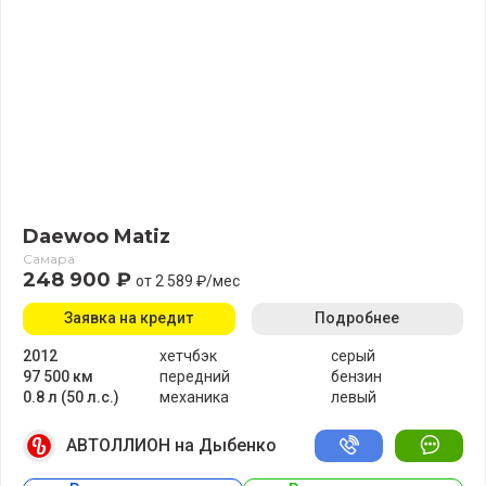
Daewoo Matiz
Самара
248 900 ₽
от 2 589 ₽/мес
Заявка на кредит
Подробнее
2012
хетчбэк
серый
97 500 км
передний
бензин
0.8 л (50 л.с.)
механика
левый
АВТОЛЛИОН на Дыбенко