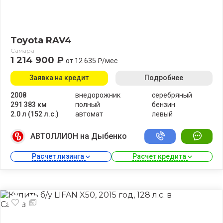
Toyota RAV4
Самара
1 214 900 ₽
от 12 635 ₽/мес
Заявка на кредит
Подробнее
2008
внедорожник
серебряный
291 383 км
полный
бензин
2.0 л (152 л.с.)
автомат
левый
АВТОЛЛИОН на Дыбенко
Расчет лизинга 
Расчет кредита 