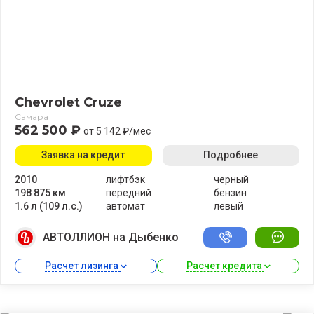
Chevrolet Cruze
Самара
562 500 ₽
от 5 142 ₽/мес
Заявка на кредит
Подробнее
2010
лифтбэк
черный
198 875 км
передний
бензин
1.6 л (109 л.с.)
автомат
левый
АВТОЛЛИОН на Дыбенко
Расчет лизинга 
Расчет кредита 