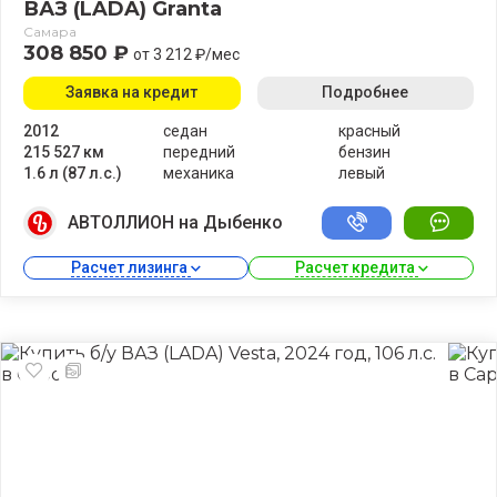
ВАЗ (LADA) Granta
Самара
308 850 ₽
от 3 212 ₽/мес
Заявка на кредит
Подробнее
2012
седан
красный
215 527 км
передний
бензин
1.6 л (87 л.с.)
механика
левый
АВТОЛЛИОН на Дыбенко
Расчет лизинга 
Расчет кредита 