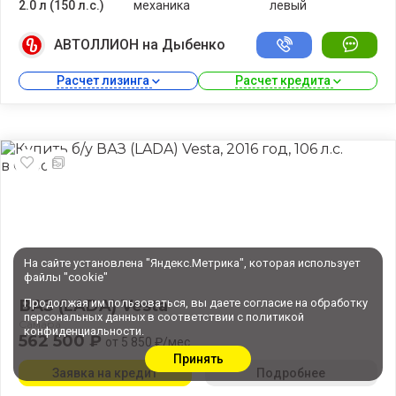
2.0 л (150 л.с.)
механика
левый
АВТОЛЛИОН на Дыбенко
Расчет лизинга 
Расчет кредита 
На сайте установлена "Яндекс.Метрика", которая использует
файлы "cookie"
Продолжая им пользоваться, вы даете
согласие
на обработку
ВАЗ (LADA) Vesta
персональных данных в соответствии с
политикой
Самара
конфиденциальности
.
562 500 ₽
от 5 850 ₽/мес
Принять
Заявка на кредит
Подробнее