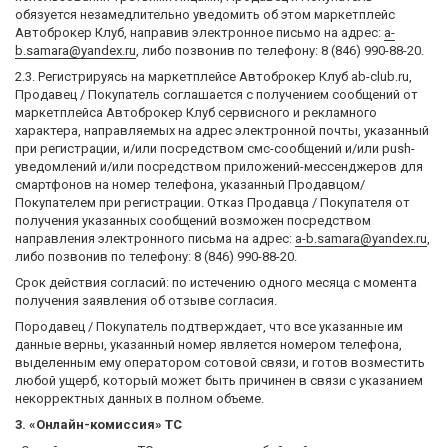
обязуется незамедлительно уведомить об этом маркетплейс
Автоброкер Клуб, направив электронное письмо на адрес:
a-
b.samara@yandex.ru
, либо позвонив по телефону: 8 (846) 990-88-20.
2.3. Регистрируясь на маркетплейсе Автоброкер Клуб ab-club.ru,
Продавец / Покупатель соглашается с получением сообщений от
маркетплейса Автоброкер Клуб сервисного и рекламного
характера, направляемых на адрес электронной почты, указанный
при регистрации, и/или посредством смс-сообщений и/или push-
уведомлений и/или посредством приложений-мессенджеров для
смартфонов на номер телефона, указанный Продавцом/
Покупателем при регистрации. Отказ Продавца / Покупателя от
получения указанных сообщений возможен посредством
направления электронного письма на адрес:
a-b.samara@yandex.ru
,
либо позвонив по телефону: 8 (846) 990-88-20.
Срок действия согласий: по истечению одного месяца с момента
получения заявления об отзыве согласия.
Породавец / Покупатель подтверждает, что все указанные им
данные верны, указанный номер является номером телефона,
выделенным ему оператором сотовой связи, и готов возместить
любой ущерб, который может быть причинен в связи с указанием
некорректных данных в полном объеме.
3. «Онлайн-комиссия» ТС