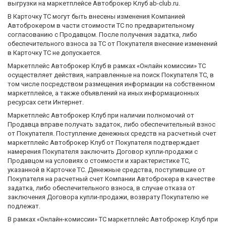
выгрузки на маркетплейсе Автоброкер Клуб ab-club.ru.
В Карточку ТС могут быть внесены изменения Компанией
Автоброкером в части стоимости ТС по предварительному
согласованию с Продавцом. После получения задатка, либо
обеспечительного взноса за ТС от Покупателя внесение изменений
в Карточку ТС не допускается.
Маркетплейс Автоброкер Клуб в рамках «Онлайн комиссии» ТС
осуществляет действия, направленные на поиск Покупателя ТС, в
том числе посредством размещения информации на собственном
маркетплейсе, а также объявлений на иных информационных
ресурсах сети Интернет.
Маркетплейс Автоброкер Клуб при наличии полномочий от
Продавца вправе получать задаток, либо обеспечительный взнос
от Покупателя. Поступление денежных средств на расчетный счет
маркетплейс Автоброкер Клуб от Покупателя подтверждает
намерения Покупателя заключить Договор купли-продажи с
Продавцом на условиях о стоимости и характеристике ТС,
указанной в Карточке ТС. Денежные средства, поступившие от
Покупателя на расчетный счет Компании Автоброкера в качестве
задатка, либо обеспечительного взноса, в случае отказа от
заключения Договора купли-продажи, возврату Покупателю не
подлежат.
В рамках «Онлайн-комиссии» ТС маркетплейс Автоброкер Клуб при