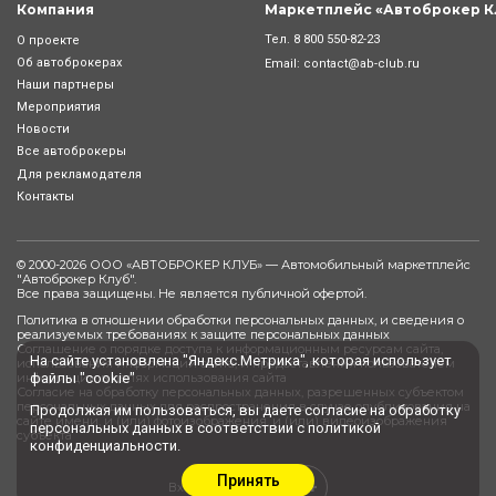
Компания
Маркетплейс «Автоброкер К
Тел.
8 800 550-82-23
О проекте
Об автоброкерах
Email:
contact@ab-club.ru
Наши партнеры
Мероприятия
Новости
Все автоброкеры
Для рекламодателя
Контакты
© 2000-2026 ООО «АВТОБРОКЕР КЛУБ» — Автомобильный маркетплейс
"
Автоброкер Клуб
".
Все права защищены. Не является публичной офертой.
Политика в отношении обработки персональных данных, и сведения о
реализуемых требованиях к защите персональных данных
Соглашение о порядке доступа к информационным ресурсам сайта,
На сайте установлена "Яндекс.Метрика", которая использует
использования информации сайта, и предоставления пользователем
файлы "cookie"
информации в целях использования сайта
Согласие на обработку персональных данных, разрешенных субъектом
персональных данных для распространения в случае опубликования на
Продолжая им пользоваться, вы даете
согласие
на обработку
сайте имени, и (или) фотоизображения, и (или) видеоизображения
персональных данных в соответствии с
политикой
субъекта
конфиденциальности
.
Принять
0+
Вход сотрудника