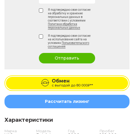
Я подтверждаю свое согласие
на обработку и хранение
персональных данных в
соответствии с условиями
Политики обработки
персональных данных
Я подтверждаю свое согласие
на использование сайта на
условиях
Пользовательского
соглашения
Отправить
Обмен
с выгодой до
80 000₽**
Рассчитать лизинг
Характеристики
Марка
Модель
Год
Пробег