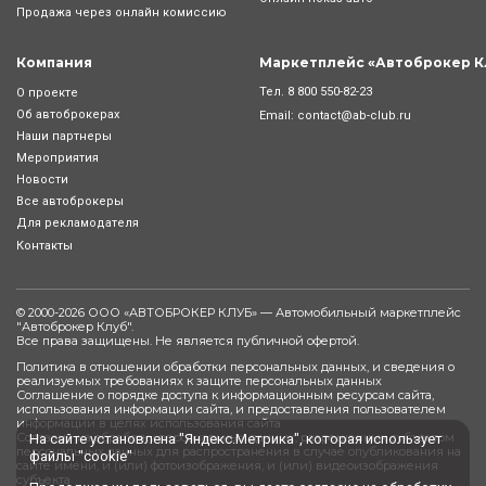
Продажа через онлайн комиссию
Компания
Маркетплейс «Автоброкер К
Тел.
8 800 550-82-23
О проекте
Об автоброкерах
Email:
contact@ab-club.ru
Наши партнеры
Мероприятия
Новости
Все автоброкеры
Для рекламодателя
Контакты
© 2000-2026 ООО «АВТОБРОКЕР КЛУБ» — Автомобильный маркетплейс
"
Автоброкер Клуб
".
Все права защищены. Не является публичной офертой.
Политика в отношении обработки персональных данных, и сведения о
реализуемых требованиях к защите персональных данных
Соглашение о порядке доступа к информационным ресурсам сайта,
использования информации сайта, и предоставления пользователем
информации в целях использования сайта
Согласие на обработку персональных данных, разрешенных субъектом
На сайте установлена "Яндекс.Метрика", которая использует
персональных данных для распространения в случае опубликования на
файлы "cookie"
сайте имени, и (или) фотоизображения, и (или) видеоизображения
субъекта