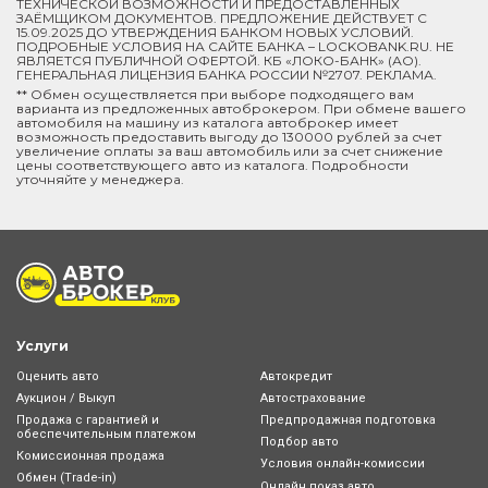
ТЕХНИЧЕСКОЙ ВОЗМОЖНОСТИ И ПРЕДОСТАВЛЕННЫХ
ЗАЁМЩИКОМ ДОКУМЕНТОВ. ПРЕДЛОЖЕНИЕ ДЕЙСТВУЕТ С
15.09.2025 ДО УТВЕРЖДЕНИЯ БАНКОМ НОВЫХ УСЛОВИЙ.
ПОДРОБНЫЕ УСЛОВИЯ НА САЙТЕ БАНКА – LOCKOBANK.RU. НЕ
ЯВЛЯЕТСЯ ПУБЛИЧНОЙ ОФЕРТОЙ. КБ «ЛОКО-БАНК» (АО).
ГЕНЕРАЛЬНАЯ ЛИЦЕНЗИЯ БАНКА РОССИИ №2707. РЕКЛАМА.
** Обмен осуществляется при выборе подходящего вам
варианта из предложенных автоброкером. При обмене вашего
автомобиля на машину из каталога автоброкер имеет
возможность предоставить выгоду до 130000 рублей за счет
увеличение оплаты за ваш автомобиль или за счет снижение
цены соответствующего авто из каталога. Подробности
уточняйте у менеджера.
Услуги
Оценить авто
Автокредит
Аукцион / Выкуп
Автострахование
Продажа с гарантией и
Предпродажная подготовка
обеспечительным платежом
Подбор авто
Комиссионная продажа
Условия онлайн-комиcсии
Обмен (Trade-in)
Онлайн показ авто