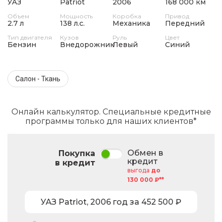
УАЗ
Patriot
2006
168 000 км
Объем
Мощность
Коробка
Привод
2.7 л
138 л.с.
Механика
Передний
Тип двигателя
Кузов
Руль
Цвет
Бензин
Внедорожник
Левый
Синий
Салон - Ткань
Онлайн калькулятор. Специальные кредитные
программы только для наших клиентов*
Обмен в
Покупка
кредит
в кредит
выгода
до
130 000 ₽**
УАЗ
Patriot
,
2006
год за
452 500
₽