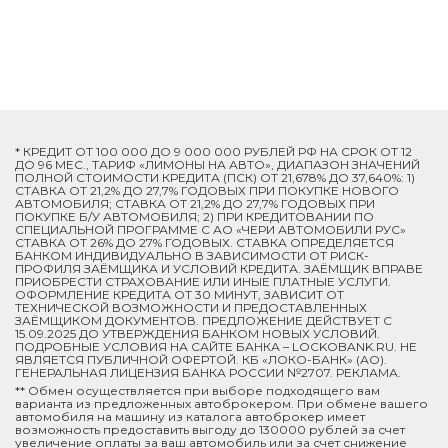
* КРЕДИТ ОТ 100 000 ДО 9 000 000 РУБЛЕЙ РФ НА СРОК ОТ 12
ДО 96 МЕС., ТАРИФ «ЛИМОНЫ НА АВТО», ДИАПАЗОН ЗНАЧЕНИЙ
ПОЛНОЙ СТОИМОСТИ КРЕДИТА (ПСК) ОТ 21,678% ДО 37,640%: 1)
СТАВКА ОТ 21,2% ДО 27,7% ГОДОВЫХ ПРИ ПОКУПКЕ НОВОГО
АВТОМОБИЛЯ; СТАВКА ОТ 21,2% ДО 27,7% ГОДОВЫХ ПРИ
ПОКУПКЕ Б/У АВТОМОБИЛЯ; 2) ПРИ КРЕДИТОВАНИИ ПО
СПЕЦИАЛЬНОЙ ПРОГРАММЕ C АО «ЧЕРИ АВТОМОБИЛИ РУС»
СТАВКА ОТ 26% ДО 27% ГОДОВЫХ. СТАВКА ОПРЕДЕЛЯЕТСЯ
БАНКОМ ИНДИВИДУАЛЬНО В ЗАВИСИМОСТИ ОТ РИСК-
ПРОФИЛЯ ЗАЁМЩИКА И УСЛОВИЙ КРЕДИТА. ЗАЁМЩИК ВПРАВЕ
ПРИОБРЕСТИ СТРАХОВАНИЕ ИЛИ ИНЫЕ ПЛАТНЫЕ УСЛУГИ.
ОФОРМЛЕНИЕ КРЕДИТА ОТ 30 МИНУТ, ЗАВИСИТ ОТ
ТЕХНИЧЕСКОЙ ВОЗМОЖНОСТИ И ПРЕДОСТАВЛЕННЫХ
ЗАЁМЩИКОМ ДОКУМЕНТОВ. ПРЕДЛОЖЕНИЕ ДЕЙСТВУЕТ С
15.09.2025 ДО УТВЕРЖДЕНИЯ БАНКОМ НОВЫХ УСЛОВИЙ.
ПОДРОБНЫЕ УСЛОВИЯ НА САЙТЕ БАНКА – LOCKOBANK.RU. НЕ
ЯВЛЯЕТСЯ ПУБЛИЧНОЙ ОФЕРТОЙ. КБ «ЛОКО-БАНК» (АО).
ГЕНЕРАЛЬНАЯ ЛИЦЕНЗИЯ БАНКА РОССИИ №2707. РЕКЛАМА.
** Обмен осуществляется при выборе подходящего вам
варианта из предложенных автоброкером. При обмене вашего
автомобиля на машину из каталога автоброкер имеет
возможность предоставить выгоду до 130000 рублей за счет
увеличение оплаты за ваш автомобиль или за счет снижение