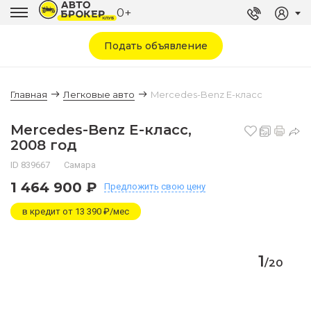
0+
Подать объявление
Главная
Легковые авто
Mercedes-Benz E-класс
Mercedes-Benz E-класс,
2008 год
ID 839667
Самара
1 464 900 ₽
Предложить
свою цену
в кредит от 13 390 ₽/мес
1
/
20