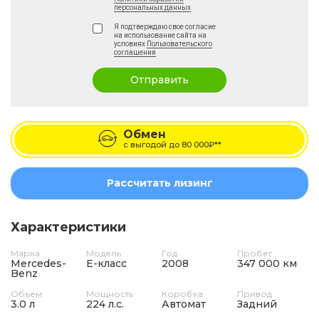
персональных данных
Я подтверждаю свое согласие
на использование сайта на
условиях
Пользовательского
соглашения
Отправить
Обмен
с выгодой до
80 000₽**
Рассчитать лизинг
Характеристики
Марка
Модель
Год
Пробег
Mercedes-
E-класс
2008
347 000 км
Benz
Объем
Мощность
Коробка
Привод
3.0 л
224 л.с.
Автомат
Задний